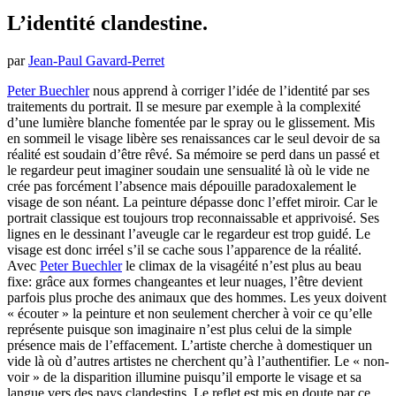
L’identité clandestine.
par
Jean-Paul Gavard-Perret
Peter Buechler
nous apprend à corriger l’idée de l’identité par ses
traitements du portrait. Il se mesure par exemple à la complexité
d’une lumière blanche fomentée par le spray ou le glissement. Mis
en sommeil le visage libère ses renaissances car le seul devoir de sa
réalité est soudain d’être rêvé. Sa mémoire se perd dans un passé et
le regardeur peut imaginer soudain une sensualité là où le vide ne
crée pas forcément l’absence mais dépouille paradoxalement le
visage de son néant. La peinture dépasse donc l’effet miroir. Car le
portrait classique est toujours trop reconnaissable et apprivoisé. Ses
lignes en le dessinant l’aveugle car le regardeur est trop guidé. Le
visage est donc irréel s’il se cache sous l’apparence de la réalité.
Avec
Peter Buechler
le climax de la visagéité n’est plus au beau
fixe: grâce aux formes changeantes et leur nuages, l’être devient
parfois plus proche des animaux que des hommes.
Les yeux doivent
« écouter » la peinture et non seulement chercher à voir ce qu’elle
représente puisque son imaginaire n’est plus celui de la simple
présence mais de l’effacement. L’artiste cherche à domestiquer un
vide là où d’autres artistes ne cherchent qu’à l’authentifier. Le « non-
voir » de la disparition illumine puisqu’il emporte le visage et sa
langue vers des pays clandestins. Le reflet est mis en doute par ce