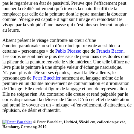
pas le regardeur en état de passivité. Preuve que l’effacement peut
toucher la réalité autrement qu’à travers la chair. Il suffit de la
remplacer par celle de la peinture dont le geste maniant la douceur
comme l’énergie est capable d’agir sur l’image en remodelant le
visage par la volupté d’une masse qui n’est plus seulement propice
au leurre.
Absent-présent le visage confronte au cœur d’une
émotion paradoxale au sein d’un rituel qui renvoie aussi bien à
certains « personnages » de
Pablo Picasso
que de
Francis Bacon
.
Les corps ne sont même plus des sacs de peau mais des doutes dont
la pâleur de la peinture renvoie le vide intérieur. Une telle biffure ne
livre plus la peinture à une simple valeur d’échange narcissique.
N’ayant plus de tête sur ses épaules, ayant la tête ailleurs, les
personnages de
Peter Buechler
ramènent au langage même de la
peinture en un double mouvement de contamination et d’ironisation
de l’image. Elle devient figure de langage et non de représentation.
Elle ne soigne rien. Au contraire: elle creuse et rend palpable par le
corps disparaissant la détresse de l’âme. D’où cet effet de sidération
qui prend le voyeur en un « mixage »d’envoûtement, d’attraction, de
répulsion, de désir et d’interdit.
© Peter Buechler,
Untitled
, 55×40 cm, collection privée,
Hamburg, Germany, 2010