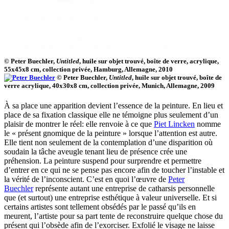
© Peter Buechler,
Untitled
, huile sur objet trouvé, boîte de verre, acrylique,
55x45x8 cm, collection privée, Hamburg, Allemagne, 2010
© Peter Buechler,
Untitled
, huile sur objet trouvé, boîte de
verre acrylique, 40x30x8 cm, collection privée, Munich, Allemagne, 2009
À sa place une apparition devient l’essence de la peinture. En lieu et
place de sa fixation classique elle ne témoigne plus seulement d’un
plaisir de montrer le réel: elle renvoie à ce que
Piet Lincken
nomme
le « présent gnomique de la peinture » lorsque l’attention est autre.
Elle tient non seulement de la contemplation d’une disparition où
soudain la tâche aveugle tenant lieu de présence crée une
préhension. La peinture suspend pour surprendre et permettre
d’entrer en ce qui ne se pense pas encore afin de toucher l’instable et
la vérité de l’inconscient.
C’est en quoi l’œuvre de
Peter
Buechler
représente autant une entreprise de catharsis personnelle
que (et surtout) une entreprise esthétique à valeur universelle. Et si
certains artistes sont tellement obsédés par le passé qu’ils en
meurent, l’artiste pour sa part tente de reconstruire quelque chose du
présent qui l’obsède afin de l’exorciser. Exfolié le visage ne laisse