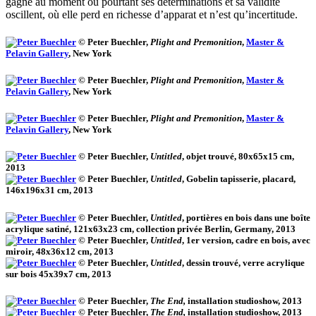
gagne au moment où pourtant ses déterminations et sa validité
oscillent, où elle perd en richesse d’apparat et n’est qu’incertitude.
© Peter Buechler,
Plight and Premonition
,
Master &
Pelavin Gallery
, New York
© Peter Buechler,
Plight and Premonition
,
Master &
Pelavin Gallery
, New York
© Peter Buechler,
Plight and Premonition
,
Master &
Pelavin Gallery
, New York
© Peter Buechler,
Untitled
, objet trouvé, 80x65x15 cm,
2013
© Peter Buechler,
Untitled
, Gobelin tapisserie, placard,
146x196x31 cm, 2013
© Peter Buechler,
Untitled
, portières en bois dans une boîte
acrylique satiné, 121x63x23 cm, collection privée Berlin, Germany, 2013
© Peter Buechler,
Untitled
, 1er version, cadre en bois, avec
miroir, 48x36x12 cm, 2013
© Peter Buechler,
Untitled
, dessin trouvé, verre acrylique
sur bois 45x39x7 cm, 2013
© Peter Buechler,
The End,
installation studioshow, 2013
© Peter Buechler,
The End,
installation studioshow, 2013