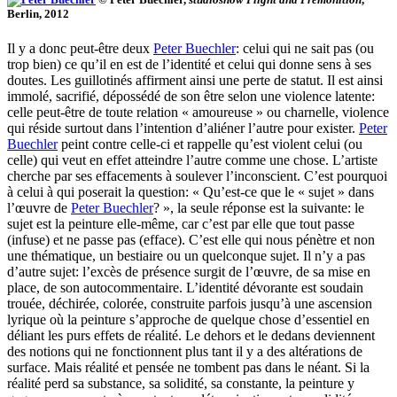
Berlin, 2012
Il y a donc peut-être deux
Peter Buechler
: celui qui ne sait pas (ou
trop bien) ce qu’il en est de l’identité et celui qui donne sens à ses
doutes. Les guillotinés affirment ainsi une perte de statut. Il est ainsi
immolé, sacrifié, dépossédé de son être selon une
violence latente:
celle peut-être de toute relation « amoureuse » ou charnelle, violence
qui réside surtout dans l’intention d’aliéner l’autre pour exister.
Peter
Buechler
peint contre celle-ci et rappelle qu’est violent celui (ou
celle) qui veut en effet atteindre l’autre comme une chose. L’artiste
cherche par ses effacements à soulever l’inconscient. C’est pourquoi
à celui à qui poserait la question: « Qu’est-ce que le « sujet » dans
l’œuvre de
Peter Buechler
? », la seule réponse est la suivante: le
sujet est la peinture elle-même, car c’est par elle que tout passe
(infuse) et ne passe pas (efface). C’est elle qui nous pénètre et non
une thématique, un bestiaire ou un quelconque sujet. Il n’y a pas
d’autre sujet: l’excès de présence surgit de l’œuvre, de sa mise en
place, de son autocommentaire. L’identité dévorante est soudain
trouée, déchirée, colorée, construite parfois jusqu’à une ascension
lyrique où la peinture s’approche de quelque chose d’essentiel en
déliant les purs effets de réalité.
Le dehors et le dedans deviennent
des notions qui ne fonctionnent plus tant il y a des altérations de
surface. Mais réalité et pensée ne tombent pas dans le néant. Si la
réalité perd sa substance, sa solidité, sa constante, la peinture y