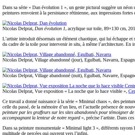
Dans sa série « Dan évolution 1 », un geste pictural suggère un néon 
peintures renvoient à la persistance rétinienne, aux impressions fortes
Nicolas Delprat,
Dan évolution 1
, acrylique sur toile, 89×130 cm, 
L’artiste introduit désormais un élément chaotique, qui lui échappe et
du cadre de la toile pour intervenir
in situ
, à même l’architecture. En in
Nicolas Delprat, Village abandonné (jour), Egulbati, Navarra, Espag
Nicolas Delprat, Village abandonné (nuit), Egulbati, Navarre, Espag
Nicolas Delprat, Vue exposition « La noche que lo hace visible »,
Cen
Ce travail a donné naissance à la série « Minimal chaos », des peintures 
celle du passé, de la mémoire d’un lieu, et l’actuelle présence de nouv
peinture par les graffeurs sur les sites abandonnés pour témoigner de
accompagnant la lenteur de notre regard
», précise l’artiste. Dans ces
Dans sa peinture monumentale « Minimal light 3 », différents rayons lum
multitude de percées qui ouvrent vers l’infini.