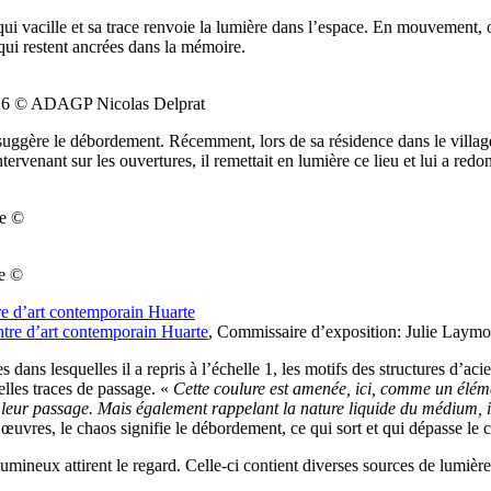
qui vacille et sa trace renvoie la lumière dans l’espace. En mouvement,
 qui restent ancrées dans la mémoire.
2016 © ADAGP Nicolas Delprat
 suggère le débordement. Récemment, lors de sa résidence dans le villag
tervenant sur les ouvertures, il remettait en lumière ce lieu et lui a red
ne ©
ne ©
tre d’art contemporain Huarte
, Commissaire d’exposition: Julie Laym
dans lesquelles il a repris à l’échelle 1, les motifs des structures d’acie
elles traces de passage. «
Cette coulure est amenée, ici, comme un éléme
 leur passage. Mais également rappelant la nature liquide du médium, in
 œuvres, le chaos signifie le débordement, ce qui sort et qui dépasse le 
ineux attirent le regard. Celle-ci contient diverses sources de lumière q