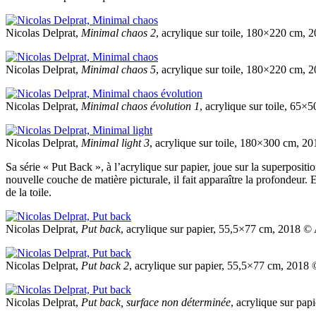
Nicolas Delprat,
Minimal chaos 2
, acrylique sur toile, 180×220 cm
Nicolas Delprat,
Minimal chaos 5
, acrylique sur toile, 180×220 cm
Nicolas Delprat,
Minimal chaos évolution 1
, acrylique sur toile, 6
Nicolas Delprat,
Minimal light 3
, acrylique sur toile, 180×300 cm,
Sa série « Put Back », à l’acrylique sur papier, joue sur la superpositio
nouvelle couche de matière picturale, il fait apparaître la profondeur.
de la toile.
Nicolas Delprat,
Put back
, acrylique sur papier, 55,5×77 cm, 2018
Nicolas Delprat,
Put back 2
, acrylique sur papier, 55,5×77 cm, 201
Nicolas Delprat,
Put back, surface non déterminée
, acrylique sur pa