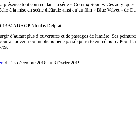
t sa présence tout comme dans la série « Coming Soon ». Ces acryliques s
it écho à la mise en scène théâtrale ainsi qu’au film « Blue Velvet » de 
, 2013 © ADAGP Nicolas Delprat
 surgir d’autant plus d’ouvertures et de passages de lumière. Ses peintur
 pourrait advenir ou un phénomène passé qui reste en mémoire. Pour l’art
vres.
rt
du 13 décembre 2018 au 3 février 2019