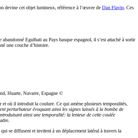
 on devine cet objet lumineux, référence à l’œuvre de
Dan Flavin
. Ces
e abandonné Egulbati au Pays basque espagnol, il s’est attaché à sortir
onné une couche d’histoire.
ond, Huarte, Navarre, Espagne ©
r et où il introduit la coulure. Ce qui amène plusieurs temporalités,
nt perturbateur évoquant ainsi les signes laissés à la bombe de
troduisant ainsi une temporalité: la lenteur de cette coulée
cadre.
ui se diffusent et invitent à un déplacement latéral à travers la