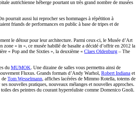
 capitale autrichienne héberge pourtant un très grand nombre de musées
 On pourrait aussi lui reprocher ses hommages à répétition à
ient friands de performances en public à base de tripes et de
ment le détour pour leur architecture. Parmi ceux-ci, le Musée d’Art
 zone « in », ce musée habillé de basalte a décidé d’offrir en 2012 la
emière « Pop and the Sixties », la deuxième «
Claes Oldenburg
– The
res du
MUMOK
. Une dizaine de salles vous permettra ainsi de
u mouvement Fluxus. Grands formats d’Andy Warhol,
Robert Indiana
et
D de
Tom Wesselmann
, affiches lacérées de Mimmo Rotella, totems de
ec ses nouvelles pratiques, nouveaux mélanges et nouvelles approches.
s toiles des peintres du courant hyperréaliste comme Domenico Gnoli.