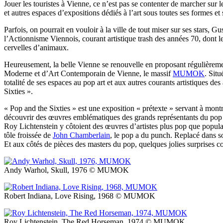
Jouer les touristes à Vienne, ce n’est pas se contenter de marcher sur 
et autres espaces d’expositions dédiés à l’art sous toutes ses formes et
Parfois, on pourrait en vouloir à la ville de tout miser sur ses stars,
l’Actionnisme Viennois, courant artistique trash des années 70, dont
cervelles d’animaux.
Heureusement, la belle Vienne se renouvelle en proposant régulièremen
Moderne et d’Art Contemporain de Vienne, le massif
MUMOK
. Situ
totalité de ses espaces au pop art et aux autres courants artistiques d
Sixties ».
« Pop and the Sixties » est une exposition « prétexte » servant à montr
découvrir des œuvres emblématiques des grands représentants du po
Roy Lichtenstein y côtoient des œuvres d’artistes plus pop que popula
tôle froissée de
John Chamberlain
, le pop a du punch. Replacé dans so
Et aux côtés de pièces des masters du pop, quelques jolies surprises
Andy Warhol, Skull, 1976 © MUMOK
Robert Indiana, Love Rising, 1968 © MUMOK
Roy Lichtenstein, The Red Horseman, 1974 © MUMOK