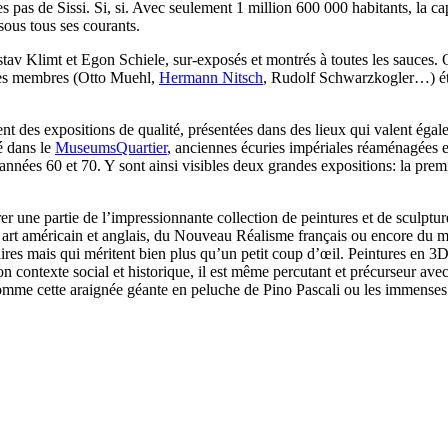
les pas de Sissi. Si, si. Avec seulement 1 million 600 000 habitants, la
 sous tous ses courants.
 Gustav Klimt et Egon Schiele, sur-exposés et montrés à toutes les sauces.
 les membres (Otto Muehl,
Hermann Nitsch
, Rudolf Schwarzkogler…) éta
t des expositions de qualité, présentées dans des lieux qui valent égale
é dans le
MuseumsQuartier
, anciennes écuries impériales réaménagées en
es années 60 et 70. Y sont ainsi visibles deux grandes expositions: la pr
er une partie de l’impressionnante collection de peintures et de sculptu
p art américain et anglais, du Nouveau Réalisme français ou encore d
ires mais qui méritent bien plus qu’un petit coup d’œil. Peintures en 3
n contexte social et historique, il est même percutant et précurseur av
 comme cette araignée géante en peluche de Pino Pascali ou les immense