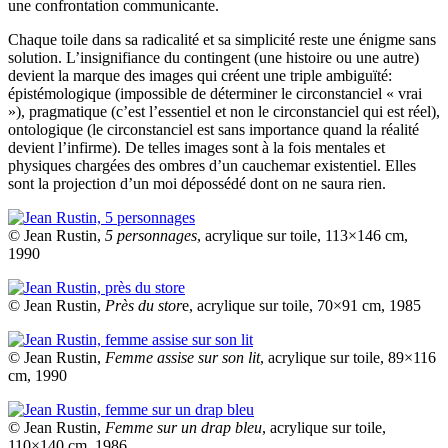
une confrontation communicante.
Chaque toile dans sa radicalité et sa simplicité reste une énigme sans
solution. L’insignifiance du contingent (une histoire ou une autre)
devient la marque des images qui créent une triple ambiguïté:
épistémologique (impossible de déterminer le circonstanciel « vrai
»), pragmatique (c’est l’essentiel et non le circonstanciel qui est réel),
ontologique (le circonstanciel est sans importance quand la réalité
devient l’infirme). De telles images sont à la fois mentales et
physiques chargées des ombres d’un cauchemar existentiel. Elles
sont la projection d’un moi dépossédé dont on ne saura rien.
© Jean Rustin,
5 personnages
, acrylique sur toile, 113×146 cm,
1990
© Jean Rustin,
Près du stor
e, acrylique sur toile, 70×91 cm, 1985
© Jean Rustin,
Femme assise sur son lit
, acrylique sur toile, 89×116
cm, 1990
© Jean Rustin,
Femme sur un drap bleu
, acrylique sur toile,
110×140 cm, 1986