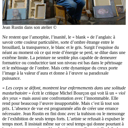
Jean Rustin dans son atelier ©
Ne restent que l’amorphie, l’inanité, le « blank » de l’anglais: à
savoir cette couleur particulière, sorte d’ombre étrange entre le
brouillard, la transparence, le blanc et le gris. Surgit l’esquisse du
néant au moment où ce qui reste d’énergie se perd, se dilue dans une
extrême limite. La peinture ne semble plus capable de demeurer
formatrice ou conductrice tant son niveau est bas dans le pétrissage
et le métissage de l’ombre. Mais cette dynamique du creux porte
l’image à la valeur d’aura et donne à l’œuvre sa paradoxale
puissance.
«
Les corps se défont, montrent leur enfermements dans une solitude
masturbatoire
» écrit le critique Michel Bourçon qui voit là un «
viol
des yeux
» mais aussi une confrontation avec l’innommable. Elle
rend pour beaucoup l’œuvre insupportable. Mais c’est là tout son
prix. L’absence de vue est programmée afin de créer une errance
nécessaire. Jean Rustin en fini donc avec la trahison ou le mensonge
de l’exhibition de seuls temps forts. L’artiste se refusait à expulser le
temps mort. Il insistait même sur ce seul temps qui donne pourtant à