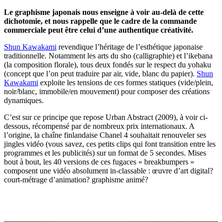
Le graphisme japonais nous enseigne à voir au-delà de cette
dichotomie, et nous rappelle que le cadre de la commande
commerciale peut être celui d’une authentique créativité.
Shun Kawakami
revendique l’héritage de l’esthétique japonaise
traditionnelle. Notamment les arts du sho (calligraphie) et l’ikebana
(la composition florale), tous deux fondés sur le respect du yohaku
(concept que l’on peut traduire par air, vide, blanc du papier).
Shun
Kawakami
exploite les tensions de ces formes statiques (vide/plein,
noir/blanc, immobile/en mouvement) pour composer des créations
dynamiques.
C’est sur ce principe que repose Urban Abstract (2009), à voir ci-
dessous, récompensé par de nombreux prix internationaux. A
l’origine, la chaîne finlandaise Chanel 4 souhaitait renouveler ses
jingles vidéo (vous savez, ces petits clips qui font transition entre les
programmes et les publicités) sur un format de 5 secondes. Mises
bout à bout, les 40 versions de ces fugaces « breakbumpers »
composent une vidéo absolument in-classable : œuvre d’art digital?
court-métrage d’animation? graphisme animé?