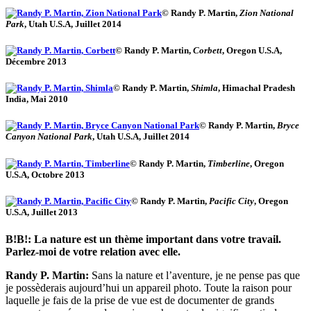
© Randy P. Martin,
Zion National
Park
, Utah U.S.A, Juillet 2014
© Randy P. Martin,
Corbett
, Oregon U.S.A,
Décembre 2013
© Randy P. Martin,
Shimla
, Himachal Pradesh
India, Mai 2010
© Randy P. Martin,
Bryce
Canyon National Park
, Utah U.S.A, Juillet 2014
© Randy P. Martin,
Timberline
, Oregon
U.S.A, Octobre 2013
© Randy P. Martin,
Pacific City
, Oregon
U.S.A, Juillet 2013
B!B!: La nature est un thème important dans votre travail.
Parlez-moi de votre relation avec elle.
Randy P. Martin:
Sans la nature et l’aventure, je ne pense pas que
je possèderais aujourd’hui un appareil photo. Toute la raison pour
laquelle je fais de la prise de vue est de documenter de grands