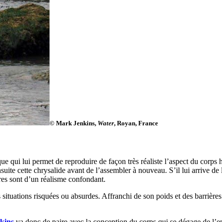
© Mark Jenkins,
Water
, Royan, France
que qui lui permet de reproduire de façon très réaliste l’aspect du corp
suite cette chrysalide avant de l’assembler à nouveau. S’il lui arrive de
ures sont d’un réalisme confondant.
ituations risquées ou absurdes. Affranchi de son poids et des barrières qu
kins
va donc de paire avec la conception du corps qui se dégage de l’ens