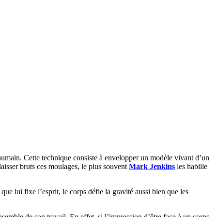
s humain. Cette technique consiste à envelopper un modèle vivant d’un
 laisser bruts ces moulages, le plus souvent
Mark Jenkins
les habille
e lui fixe l’esprit, le corps défie la gravité aussi bien que les
emble de son travail. En effet, si l’impression d’être face à un corps