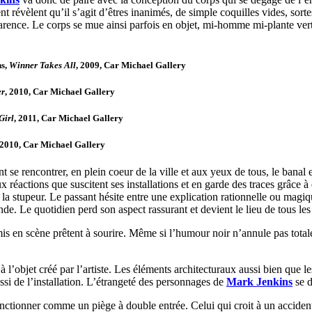
ent révèlent qu’il s’agit d’êtres inanimés, de simple coquilles vides, s
parence. Le corps se mue ainsi parfois en objet, mi-homme mi-plante ver
ns,
Winner Takes All
, 2009, Car Michael Gallery
r
, 2010, Car Michael Gallery
Girl
, 2011, Car Michael Gallery
 2010, Car Michael Gallery
t se rencontrer, en plein coeur de la ville et aux yeux de tous, le banal e
x réactions que suscitent ses installations et en garde des traces grâce 
de la stupeur. Le passant hésite entre une explication rationnelle ou magi
e. Le quotidien perd son aspect rassurant et devient le lieu de tous les
en scène prêtent à sourire. Même si l’humour noir n’annule pas totalemen
pas à l’objet créé par l’artiste. Les éléments architecturaux aussi bien qu
ussi de l’installation. L’étrangeté des personnages de
Mark Jenkins
se d
onctionner comme un piège à double entrée. Celui qui croit à un accident