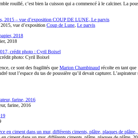
le rouillé, c’est bien la cuisson qui a commencé à le calciner. La poussi
s, 2015, vue d’exposition
Coup de Lune
,
Le parvis
pier, 2018
crédit photo: Cyril Boixel
ence, ce sont des fragilités que
Marion Chambinaud
récolte en tant que 
é tout l’espace du tas de poussière qu’il devait capturer. L’aspirateur 
eur, farine, 2016
9
ce en ciment dans un mur, différents ciments, plâtre, plaques de plâtre, 2