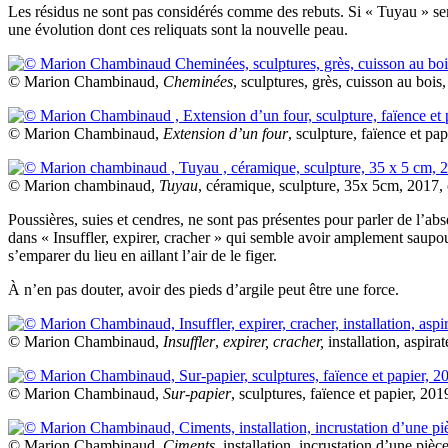
Les résidus ne sont pas considérés comme des rebuts. Si « Tuyau » semb
une évolution dont ces reliquats sont la nouvelle peau.
© Marion Chambinaud,
Cheminées
, sculptures, grès, cuisson au boi
© Marion Chambinaud,
Extension d’un four
, sculpture, faïence et pa
© Marion chambinaud,
Tuyau
, céramique, sculpture, 35x 5cm, 2017, 
Poussières, suies et cendres, ne sont pas présentes pour parler de l’abs
dans « Insuffler, expirer, cracher » qui semble avoir amplement saupoudr
s’emparer du lieu en aillant l’air de le figer.
À n’en pas douter, avoir des pieds d’argile peut être une force.
© Marion Chambinaud,
Insuffler
,
expirer, cracher,
installation, aspirat
© Marion Chambinaud,
Sur-papier
, sculptures, faïence et papier, 201
© Marion Chambinaud,
Ciments
, installation, incrustation d’une piè