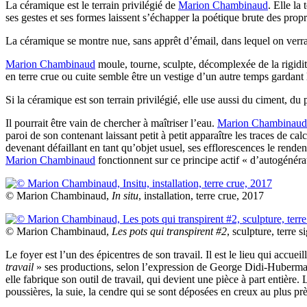
La céramique est le terrain privilégié de
Marion Chambinaud
. Elle la
ses gestes et ses formes laissent s’échapper la poétique brute des proprie
La céramique se montre nue, sans apprêt d’émail, dans lequel on verrait
Marion Chambinaud
moule, tourne, sculpte, décomplexée de la rigidit
en terre crue ou cuite semble être un vestige d’un autre temps gardant les 
Si la céramique est son terrain privilégié, elle use aussi du ciment, du p
Il pourrait être vain de chercher à maîtriser l’eau.
Marion Chambinaud
paroi de son contenant laissant petit à petit apparaître les traces de ca
devenant défaillant en tant qu’objet usuel, ses efflorescences le renden
Marion Chambinaud
fonctionnent sur ce principe actif « d’autogénéra
© Marion Chambinaud,
In situ
, installation, terre crue, 2017
© Marion Chambinaud,
Les pots qui transpirent #2
, sculpture, terre s
Le foyer est l’un des épicentres de son travail. Il est le lieu qui accu
travail
» ses productions, selon l’expression de George Didi-Hubermann,
elle fabrique son outil de travail, qui devient une pièce à part entière. L
poussières, la suie, la cendre qui se sont déposées en creux au plus près 