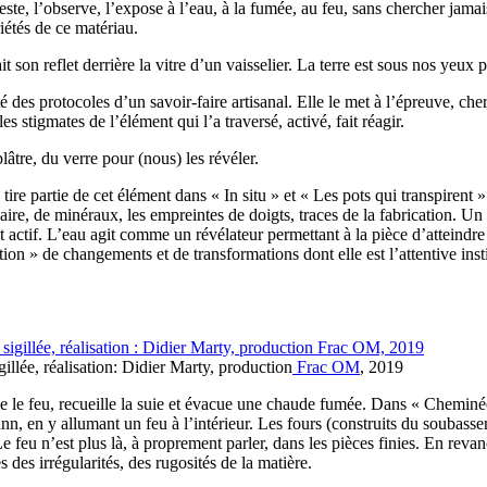
 teste, l’observe, l’expose à l’eau, à la fumée, au feu, sans chercher jamai
́tés de ce matériau.
 son reflet derrière la vitre d’un vaisselier. La terre est sous nos yeux p
é des protocoles d’un savoir-faire artisanal. Elle le met à l’épreuve, ch
stigmates de l’élément qui l’a traversé, activé, fait réagir.
lâtre, du verre pour (nous) les révéler.
tire partie de cet élément dans « In situ » et « Les pots qui transpirent »
lcaire, de minéraux, les empreintes de doigts, traces de la fabrication. Un
t actif. L’eau agit comme un révélateur permettant à la pièce d’atteind
tion » de changements et de transformations dont elle est l’attentive insti
igillée, réalisation: Didier Marty, production
Frac OM
, 2019
eille le feu, recueille la suie et évacue une chaude fumée. Dans « Chemin
 en y allumant un feu à l’intérieur. Les fours (construits du soubass
e feu n’est plus là, à proprement parler, dans les pièces finies. En revanche
des irrégularités, des rugosités de la matière.