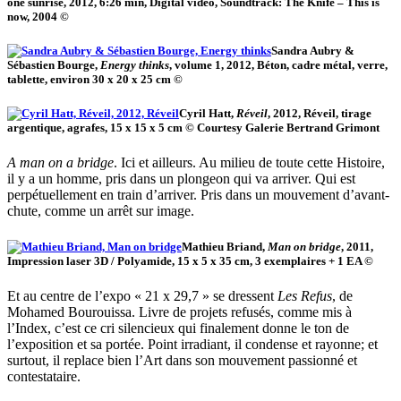
one sunrise, 2012, 6:26 min, Digital video, Soundtrack: The Knife – This is
now, 2004 ©
Sandra Aubry &
Sébastien Bourge,
Energy thinks
, volume 1, 2012, Béton, cadre métal, verre,
tablette, environ 30 x 20 x 25 cm ©
Cyril Hatt,
Réveil
, 2012, Réveil, tirage
argentique, agrafes, 15 x 15 x 5 cm © Courtesy Galerie Bertrand Grimont
A man on a bridge
. Ici et ailleurs. Au milieu de toute cette Histoire,
il y a un homme, pris dans un plongeon qui va arriver. Qui est
perpétuellement en train d’arriver. Pris dans un mouvement d’avant-
chute, comme un arrêt sur image.
Mathieu Briand,
Man on bridge
, 2011,
Impression laser 3D / Polyamide, 15 x 5 x 35 cm, 3 exemplaires + 1 EA ©
Et au centre de l’expo « 21 x 29,7 » se dressent
Les Refus
, de
Mohamed Bourouissa. Livre de projets refusés, comme mis à
l’Index, c’est ce cri silencieux qui finalement donne le ton de
l’exposition et sa portée. Point irradiant, il condense et rayonne; et
surtout, il replace bien l’Art dans son mouvement passionné et
contestataire.