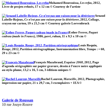
Mohamed Bourouissa,
Les refus
, 2012,
Livre de projets refusés, 17 x 12 cm © Courtesy de l’artiste
Arnaud
Labelle-Rojoux,
Ce n’est pas une raison pour la détériorer
, 2012, Collage,
crayon sur carton, 19 x 21,5 cm © Courtesy galerie Loevenbruck
Esther Ferrer,
Paquet
cadeau (made in France)
, 1986, pavé, ruban, 11 x 9,5 x 10 cm ©
Louis Roquin,
Rouge
, 2012, Partition stéréographique, Instrumentation libre, Tempo : = 60,
29 x 23 cm ©
François Mazabraud,
Esquisse 2068
, 2012, Page
d’agenda sérigraphiée sur papier gravure, dessin à l’encre noire appliquée
au stylo plume, 13,2 x 16, 5 cm, 3 éditions uniques ©
Rachel Laurent,
Marseille
, 2012, Photographie,
impression sur papier, 21 x 29,7 cm, 3 exemplaires + 1EA ©
Galerie de Roussan
10 rue Jouye-Rouve