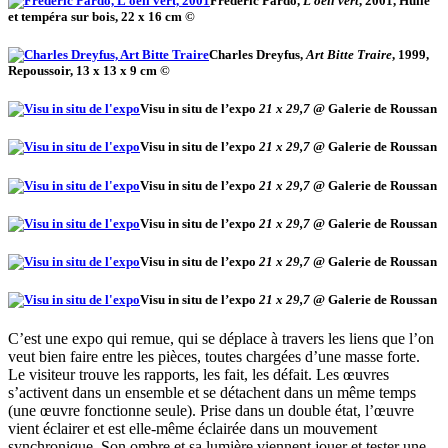
Frédéric Pardo,
L’oeil vert
, 2001, Huile
et tempéra sur bois, 22 x 16 cm ©
Charles Dreyfus,
Art Bitte Traire
, 1999,
Repoussoir, 13 x 13 x 9 cm ©
Visu in situ de l’expo
21 x 29,7
@ Galerie de Roussan
Visu in situ de l’expo
21 x 29,7
@ Galerie de Roussan
Visu in situ de l’expo
21 x 29,7
@ Galerie de Roussan
Visu in situ de l’expo
21 x 29,7
@ Galerie de Roussan
Visu in situ de l’expo
21 x 29,7
@ Galerie de Roussan
Visu in situ de l’expo
21 x 29,7
@ Galerie de Roussan
C’est une expo qui remue, qui se déplace à travers les liens que l’on
veut bien faire entre les pièces, toutes chargées d’une masse forte.
Le visiteur trouve les rapports, les fait, les défait. Les œuvres
s’activent dans un ensemble et se détachent dans un même temps
(une œuvre fonctionne seule). Prise dans un double état, l’œuvre
vient éclairer et est elle-même éclairée dans un mouvement
synchronique. Son ombre et sa lumière viennent jouer et tester une