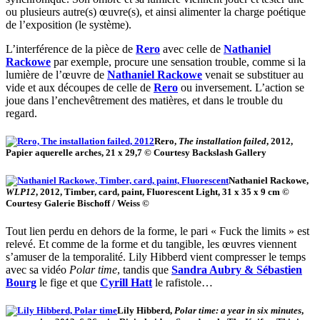
ou plusieurs autre(s) œuvre(s), et ainsi alimenter la charge poétique
de l’exposition (le système).
L’interférence de la pièce de
Rero
avec celle de
Nathaniel
Rackowe
par exemple, procure une sensation trouble, comme si la
lumière de l’œuvre de
Nathaniel Rackowe
venait se substituer au
vide et aux découpes de celle de
Rero
ou inversement. L’action se
joue dans l’enchevêtrement des matières, et dans le trouble du
regard.
Rero,
The installation failed
, 2012,
Papier aquerelle arches, 21 x 29,7 © Courtesy Backslash Gallery
Nathaniel Rackowe,
WLP12
, 2012, Timber, card, paint, Fluorescent Light, 31 x 35 x 9 cm ©
Courtesy Galerie Bischoff / Weiss ©
Tout lien perdu en dehors de la forme, le pari « Fuck the limits » est
relevé. Et comme de la forme et du tangible, les œuvres viennent
s’amuser de la temporalité. Lily Hibberd vient compresser le temps
avec sa vidéo
Polar time
, tandis que
Sandra Aubry & Sébastien
Bourg
le fige et que
Cyrill Hatt
le rafistole…
Lily Hibberd,
Polar time: a year in six minutes
,