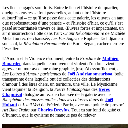
Les liens engagés sont forts. Entre le lieu et l’histoire du quartier,
quelques œuvres se font passerelles, autant entre l’histoire
aujourd’hui – ce qu’il se passe dans cette galerie, les œuvres en tant
que représentations d’une pensée – et l’histoire d’hier, ce qu’il s’est
passé autour/dans/à travers ce lieu. Œuvres fortes et impactantes, un
air d’insurrection flotte dans l’air:
Chant Révolutionnaire
de Michèle
Metail au rez-de-chaussée,
Les Pas Sages
de Raphaël Tachdjian au
sous-sol, la
Révolution Permanente
de Boris Segan, cachée derrière
l’escalier.
L’Amour et la Violence résonnent, entre la
Fracture
de
Mathieu
Bonardet
, dans laquelle le mouvement violent d’un bras vient
agresser un mur avec une mine graphite, jusqu’à essoufflement, et
Les Lettres d’Amour
parisiennes
de
Joël Andrianomearisoa
, boîte
transparente dans laquelle ont été collectées des déclarations
d’amour à des êtres chers, un territoire, une ville. Le Mysticisme
vient taquiner la Religion, la
Pierre Philosophale
des
frères
Chapuisat
dialogue au rez-de-chaussée de la galerie avec le
Blasphème
des masses molles dans les chiasses dures
de
Joël
Hubaut
et
L’œil Vert
de Frédéric Pardo, avec une pointe de provoc’
Art Bitte Traire
par
Charles Dreyfus
. Tout ça sur fond de gaîté et
d’humour, que le cynisme ne manque pas de relever.