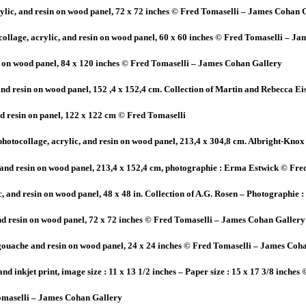
rylic, and resin on wood panel, 72 x 72 inches © Fred Tomaselli – James Cohan 
ocollage, acrylic, and resin on wood panel, 60 x 60 inches © Fred Tomaselli – J
esin on wood panel, 84 x 120 inches © Fred Tomaselli – James Cohan Gallery
 and resin on wood panel, 152 ,4 x 152,4 cm. Collection of Martin and Rebecca 
 and resin on panel, 122 x 122 cm © Fred Tomaselli
s, photocollage, acrylic, and resin on wood panel, 213,4 x 304,8 cm. Albright-K
ic and resin on wood panel, 213,4 x 152,4 cm, photographie : Erma Estwick © Fr
ylic, and resin on wood panel, 48 x 48 in. Collection of A.G. Rosen – Photograp
 and resin on wood panel, 72 x 72 inches © Fred Tomaselli – James Cohan Gallery
c, gouache and resin on wood panel, 24 x 24 inches © Fred Tomaselli – James Coh
 and inkjet print, image size : 11 x 13 1/2 inches – Paper size : 15 x 17 3/8 inc
 Tomaselli – James Cohan Gallery