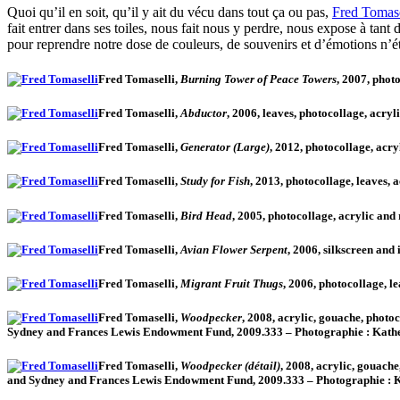
Quoi qu’il en soit, qu’il y ait du vécu dans tout ça ou pas,
Fred Tomase
fait entrer dans ses toiles, nous fait nous y perdre, nous expose à tant 
pour reprendre notre dose de couleurs, de souvenirs et d’émotions n’ét
Fred Tomaselli,
Burning Tower of Peace Towers
, 2007, phot
Fred Tomaselli,
Abductor
, 2006, leaves, photocollage, acr
Fred Tomaselli,
Generator (Large)
, 2012, photocollage, acr
Fred Tomaselli,
Study for Fish
, 2013, photocollage, leaves,
Fred Tomaselli,
Bird Head
, 2005, photocollage, acrylic an
Fred Tomaselli,
Avian Flower Serpent
, 2006, silkscreen and
Fred Tomaselli,
Migrant Fruit Thugs
, 2006, photocollage, 
Fred Tomaselli,
Woodpecker
, 2008, acrylic, gouache, photo
Sydney and Frances Lewis Endowment Fund, 2009.333 – Photographie : Kather
Fred Tomaselli,
Woodpecker (détail)
, 2008, acrylic, gouach
and Sydney and Frances Lewis Endowment Fund, 2009.333 – Photographie : Ka