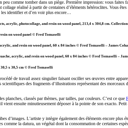
 un peu comme tomber dans un piège. Première impression: vous faites fa
t collage réalisé à partir de centaines d’éléments hétéroclites. Vous êtes
es identifier et d’en voir plus encore…
nsects, acrylic, photocollage, and resin on wood panel, 213,4 x 304,8 cm. Collecti
d resin on wood panel © Fred Tomaselli
 acrylic, and resin on wood panel, 60 x 84 inches © Fred Tomaselli – James Coh
ouache, acrylic, and resin on wood panel, 60 x 84 inches © Fred Tomaselli – Ja
 30,5 x 30,5 cm © Fred Tomaselli
océdé de travail assez singulier faisant osciller ses œuvres entre appar
s scientifiques des fragments d’illustrations représentant des morceaux 
des planches, classés par thèmes, par tailles, par couleurs. C’est ce que
F
u’il vient ensuite minutieusement déposer à la pointe de son exacto. Petit
ibes d’images. L’artiste y intègre également des éléments encore plus ét
pes comme la datura, un végétal dont la consommation de certaines espè