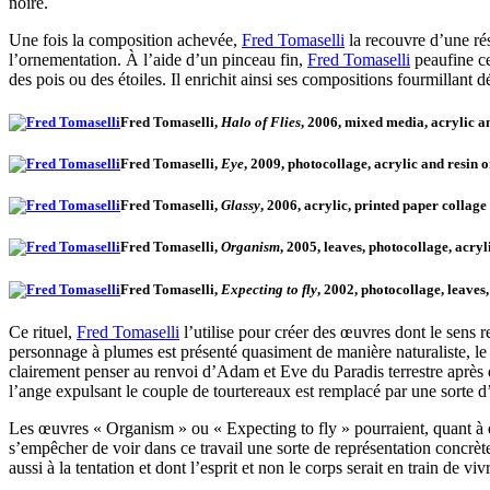
noire.
Une fois la composition achevée,
Fred Tomaselli
la recouvre d’une rés
l’ornementation. À l’aide d’un pinceau fin,
Fred Tomaselli
peaufine cer
des pois ou des étoiles. Il enrichit ainsi ses compositions fourmillant d
Fred Tomaselli,
Halo of Flies
, 2006, mixed media, acrylic 
Fred Tomaselli,
Eye
, 2009, photocollage, acrylic and resi
Fred Tomaselli,
Glassy
, 2006, acrylic, printed paper collag
Fred Tomaselli,
Organism
, 2005, leaves, photocollage, acry
Fred Tomaselli,
Expecting to fly
, 2002, photocollage, leave
Ce rituel,
Fred Tomaselli
l’utilise pour créer des œuvres dont le sens 
personnage à plumes est présenté quasiment de manière naturaliste, le p
clairement penser au renvoi d’Adam et Eve du Paradis terrestre après q
l’ange expulsant le couple de tourtereaux est remplacé par une sorte d
Les œuvres « Organism
» ou « Expecting to fly
» pourraient, quant à 
s’empêcher de voir dans ce travail une sorte de représentation concrèt
aussi à la tentation et dont l’esprit et non le corps serait en train de v