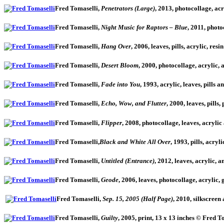
Fred Tomaselli,
Penetrators (Large)
, 2013, photocollage, ac
Fred Tomaselli,
Night Music for Raptors – Blue
, 2011, phot
Fred Tomaselli,
Hang Over
, 2006, leaves, pills, acrylic, r
Fred Tomaselli,
Desert Bloom
, 2000, photocollage, acrylic,
Fred Tomaselli,
Fade into You
, 1993, acrylic, leaves, pills
Fred Tomaselli,
Echo, Wow, and Flutter
, 2000, leaves, pill
Fred Tomaselli,
Flipper
, 2008, photocollage, leaves, acryl
Fred Tomaselli,
Black and White All Over
, 1993, pills, acr
Fred Tomaselli,
Untitled (Entrance)
, 2012, leaves, acrylic,
Fred Tomaselli,
Geode
, 2006, leaves, photocollage, acryli
Fred Tomaselli,
Sep. 15, 2005 (Half Page)
, 2010, silkscreen
Fred Tomaselli,
Guilty
, 2005, print, 13 x 13 inches © Fred