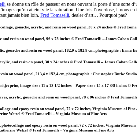
lli
se donne un rôle de passeur en nous ouvrant la porte d’une sorte d’u
d’images qu’on atteint vite la saturation. Une fois l’overdose, il nous en 
ant jamais bien loin.
Fred Tomaselli
,
dealer d’art… Pourquoi pas?
ocollage, gouache, acrylic, and resin on wood panel, 30 x 24 inches © Fred Tom
ylic and resin on wood panel, 96 x 78 inches © Fred Tomaselli – James Cohan Gal
ylic, gouache and resin on wood panel, 182,9 x 182,9 cm, photographie : Erma 
 acrylic, and resin on panel, 30 x 24 inches © Fred Tomaselli – James Cohan Gall
d resin on wood panel, 213,4 x 152,4 cm, photographie : Christopher Burke Stud
 inkjet print, image size : 11 x 13 1/2 inches – Paper size : 15 x 17 3/8 inches 
leaves, acrylic, gouache and resin on wood panel, 78 x 96 inches © Fred Tomasel
collage and epoxy resin on wood panel, 72 x 72 inches, Virginia Museum of Fine
ine Wetzel © Fred Tomaselli – Virginia Museum of Fine Arts
e, photocollage and epoxy resin on wood panel, 72 x 72 inches, Virginia Museum 
therine Wetzel © Fred Tomaselli – Virginia Museum of Fine Arts