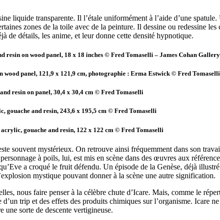
ine liquide transparente. Il l’étale uniformément à l’aide d’une spatule
taines zones de la toile avec de la peinture. Il dessine ou redessine les 
éjà de détails, les anime, et leur donne cette densité hypnotique.
and resin on wood panel, 18 x 18 inches © Fred Tomaselli – James Cohan Gallery
n on wood panel, 121,9 x 121,9 cm, photographie : Erma Estwick © Fred Tomasell
e and resin on panel, 30,4 x 30,4 cm © Fred Tomaselli
lic, gouache and resin, 243,6 x 195,5 cm © Fred Tomaselli
s, acrylic, gouache and resin, 122 x 122 cm © Fred Tomaselli
reste souvent mystérieux. On retrouve ainsi fréquemment dans son travail 
ersonnage à poils, lui, est mis en scène dans des œuvres aux références 
u’Eve a croqué le fruit défendu. Un épisode de la Genèse, déjà illustré 
’explosion mystique pouvant donner à la scène une autre signification.
elles, nous faire penser à la célèbre chute d’Icare. Mais, comme le répe
e d’un trip et des effets des produits chimiques sur l’organisme. Icare n
ivre une sorte de descente vertigineuse.