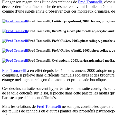
Plonger son regard dans l’une des créations de
Fred Tomaselli
, c’est
décelez derrière la fine couche de résine recouvrant la toile un étonnan
comme d’une subite envie d’observer tous ces morceaux d’images, de l
Fred Tomaselli,
Untitled (Expulsion)
, 2000, leaves, pills, i
Fred Tomaselli,
Breathing Head
, photocollage, acrylic, an
Fred Tomaselli,
Field Guides
, 2003, photocollage, gouache,
Fred Tomaselli,
Field Guides (détail)
, 2003, photocollage, g
Fred Tomaselli, Cyclopticon, 2003, serigraph, mixed media,
Fred Tomaselli
a en effet depuis le début des années 2000 adopté un pr
compulsif, il prélève dans différents manuels scolaires et des brochure
étrange mélange entre leçon d’anatomie et promenade bucolique.
Ces dessins au traité souvent hyperréaliste sont ensuite consignés sur 
de sa toile couchée sur le sol, il pioche dans cette palette les motifs q
l’artiste a préalablement délimités.
Mais les créations de
Fred Tomaselli
ne sont pas constituées que de br
des feuilles de cannabis ou d’autres plantes aux propriétés psychotro