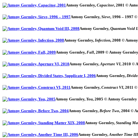
Antony Gormley,
Capacitor
, 2001 © Ant
Antony Gormley,
Sieve
, 1996 – 1997 
Antony Gormley,
Quantum Void I
Antony Gormley,
Infection
, 2008 © Anton
Antony Gormley,
Fall
, 2009 © Antony Gormley
Antony Gormley,
Aperture VI
, 2010 © 
Antony Gormley,
Divide
Antony Gormley,
Construct VI
, 2011 
Antony Gormley,
You
, 2005 © Antony Gormley
Antony Gormley,
Before Two
, 2004 © 
Antony Gormley,
Standing Ma
Antony Gormley,
Another Time III