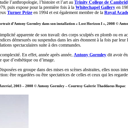
udie l’anthropologie, l’histoire et l’art au
Trinity College de Cambrid
79, puis expose pour la première fois à la
Whitechapel Gallery
en 1981
gieux
Turner Prize
en 1994 et est également membre de la
Royal Acad
ortrait d’Antony Gormley dans son installation « Lost Horizon I », 2008 © An
implicité apparente de son travail: des corps sculptés en plomb ou en ac
ndices démesurés ou suspendus dans les airs étonnent à la fois par leur
allations spectaculaires suite à des commandes.
 complexité. En effet, année après année,
Antony Gormley
dit avoir ét
re que d’esthétique ou d’image.
Disposées en groupe dans des mises en scènes abstraites, elles nous interr
ion: être regardées ou être spectatrices de celles et ceux qui les regarde
aterial
, 2003 – 2008 © Antony Gormley – Courtesy Galerie Thaddaeus Ropac