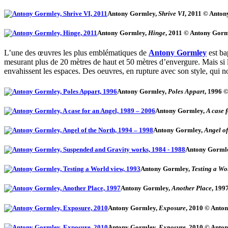
Antony Gormley,
Shrive VI
, 2011 © Anto
Antony Gormley,
Hinge
, 2011 © Antony Gor
L’une des œuvres les plus emblématiques de
Antony Gormley
est ba
mesurant plus de 20 mètres de haut et 50 mètres d’envergure. Mais si l
envahissent les espaces. Des oeuvres, en rupture avec son style, qui n
Antony Gormley,
Poles Appart
, 1996 
Antony Gormley,
A case 
Antony Gormley,
Angel of
Antony Gorml
Antony Gormley,
Testing a Wo
Antony Gormley,
Another Place
, 199
Antony Gormley,
Exposure
, 2010 © Anto
Antony Gormley,
Exposure
, 2010 © Anto