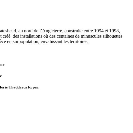
ateshead, au nord de l’Angleterre, construite entre 1994 et 1998,
 créé des installations où des centaines de minuscules silhouettes
e en surpopulation, envahissant les territoires.
pac
c
alerie Thaddaeus Ropac