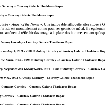
ny Gormley – Courtesy Galerie Thaddaeus Ropac
mley – Courtesy Galerie Thaddaeus Ropac
ptisée «
Angel of the North
». Une incroyable silhouette ailée située à G
’artiste est mondialement connu pour ses géants de métal, il a également
ous amènent à réfléchir davantage à la place des hommes en tant qu’espèc
© Antony Gormley – Courtesy Galerie Thaddaeus Ropac
for an Angel
, 1989 – 2006 © Antony Gormley – Courtesy Galerie Thaddaeus Ro
 the North
, 1994 – 1998 © Antony Gormley – Courtesy Galerie Thaddaeus Ropa
ey,
Suspended and Gravity works
, 1984 – 1988 © Antony Gormley – Courtesy G
rld view
, 1993 © Antony Gormley – Courtesy Galerie Thaddaeus Ropac
7 © Antony Gormley – Courtesy Galerie Thaddaeus Ropac
ny Gormley – Courtesy Galerie Thaddaeus Ropac
ny Gormley – Courtesy Galerie Thaddaeus Ropac