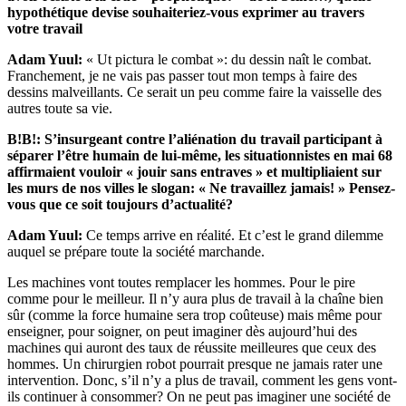
hypothétique devise souhaiteriez-vous exprimer au travers
votre travail
Adam Yuul:
« Ut pictura le combat »: du dessin naît le combat.
Franchement, je ne vais pas passer tout mon temps à faire des
dessins malveillants. Ce serait un peu comme faire la vaisselle des
autres toute sa vie.
B!B!: S’insurgeant contre l’aliénation du travail participant à
séparer l’être humain de lui-même, les situationnistes en mai 68
affirmaient vouloir « jouir sans entraves » et multipliaient sur
les murs de nos villes le slogan: « Ne travaillez jamais! » Pensez-
vous que ce soit toujours d’actualité?
Adam Yuul:
Ce temps arrive en réalité. Et c’est le grand dilemme
auquel se prépare toute la société marchande.
Les machines vont toutes remplacer les hommes. Pour le pire
comme pour le meilleur. Il n’y aura plus de travail à la chaîne bien
sûr (comme la force humaine sera trop coûteuse) mais même pour
enseigner, pour soigner, on peut imaginer dès aujourd’hui des
machines qui auront des taux de réussite meilleures que ceux des
hommes. Un chirurgien robot pourrait presque ne jamais rater une
intervention. Donc, s’il n’y a plus de travail, comment les gens vont-
ils continuer à consommer? On ne peut pas imaginer une société de