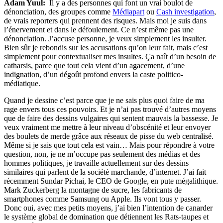
Adam Yuul:
Il y a des personnes qui font un vrai boulot de
dénonciation, des groupes comme
Médiapart
ou
Cash investigation
,
de vrais reporters qui prennent des risques. Mais moi je suis dans
l’énervement et dans le défoulement. Ce n’est même pas une
dénonciation. J’accuse personne, je veux simplement les insulter.
Bien sûr je rebondis sur les accusations qu’on leur fait, mais c’est
simplement pour contextualiser mes insultes. Ça naît d’un besoin de
catharsis, parce que tout cela vient d’un agacement, d’une
indignation, d’un dégoût profond envers la caste politico-
médiatique.
Quand je dessine c’est parce que je ne sais plus quoi faire de ma
rage envers tous ces pouvoirs. Et je n’ai pas trouvé d’autres moyens
que de faire des dessins vulgaires qui sentent mauvais la bassesse. Je
veux vraiment me mettre à leur niveau d’obscénité et leur envoyer
des boulets de merde grâce aux réseaux de pisse du web centralisé.
Même si je sais que tout cela est vain… Mais pour répondre à votre
question, non, je ne m’occupe pas seulement des médias et des
hommes politiques, je travaille actuellement sur des dessins
similaires qui parlent de la société marchande, d’internet. J’ai fait
récemment Sundar Pichai, le CEO de Google, en pute mégalithique.
Mark Zuckerberg la montagne de sucre, les fabricants de
smartphones comme Samsung ou Apple. Ils vont tous y passer.
Donc oui, avec mes petits moyens, j’ai bien l’intention de canarder
le système global de domination que détiennent les Rats-taupes et