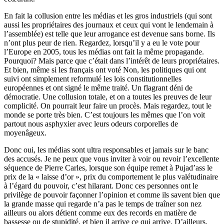
En fait la collusion entre les médias et les gros industriels (qui sont
aussi les propriétaires des journaux et ceux qui vont le lendemain à
l’assemblée) est telle que leur arrogance est devenue sans borne. Ils
n’ont plus peur de rien. Regardez, lorsqu’il y a eu le vote pour
l’Europe en 2005, tous les médias ont fait la même propagande.
Pourquoi? Mais parce que c’était dans l’intérêt de leurs propriétaires.
Et bien, même si les français ont voté Non, les politiques qui ont
suivi ont simplement reformulé les lois constitutionnelles
européennes et ont signé le même traité. Un flagrant déni de
démocratie. Une collusion totale, et on a toutes les preuves de leur
complicité. On pourrait leur faire un procès. Mais regardez, tout le
monde se porte très bien. C’est toujours les mêmes que l’on voit
partout nous asphyxier avec leurs odeurs corporelles de
moyenâgeux.
Donc oui, les médias sont ultra responsables et jamais sur le banc
des accusés. Je ne peux que vous inviter à voir ou revoir l’excellente
séquence de Pierre Carles, lorsque son équipe remet à Pujad’ass le
prix de la « laisse d’or », prix du comportement le plus valétudinaire
à l’égard du pouvoir, c’est hilarant. Donc ces personnes ont le
privilège de pouvoir façonner l’opinion et comme ils savent bien que
la grande masse qui regarde n’a pas le temps de traîner son nez
ailleurs ou alors détient comme eux des records en matière de
bassesse ou de stupidité, et bien il arrive ce qui arrive. D’ailleurs,