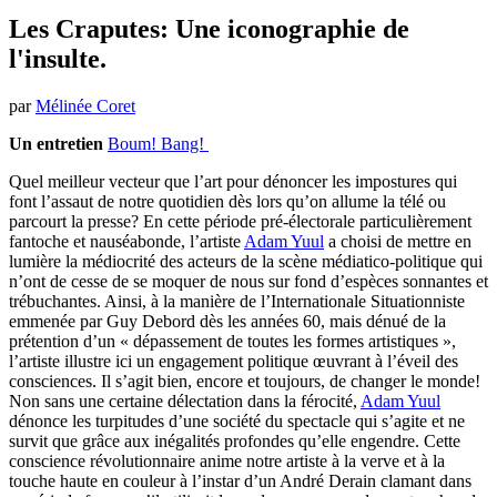
Les Craputes: Une iconographie de
l'insulte.
par
Mélinée Coret
Un entretien
Boum! Bang!
Quel meilleur vecteur que l’art pour dénoncer les impostures qui
font l’assaut de notre quotidien dès lors qu’on allume la télé ou
parcourt la presse? En cette période pré-électorale particulièrement
fantoche et nauséabonde, l’artiste
Adam Yuul
a choisi de mettre en
lumière la médiocrité des acteurs de la scène médiatico-politique qui
n’ont de cesse de se moquer de nous sur fond d’espèces sonnantes et
trébuchantes. Ainsi, à la manière de l’Internationale Situationniste
emmenée par Guy Debord dès les années 60, mais dénué de la
prétention d’un « dépassement de toutes les formes artistiques »,
l’artiste illustre ici un engagement politique œuvrant à l’éveil des
consciences. Il s’agit bien, encore et toujours, de changer le monde!
Non sans une certaine délectation dans la férocité,
Adam Yuul
dénonce les turpitudes d’une société du spectacle qui s’agite et ne
survit que grâce aux inégalités profondes qu’elle engendre. Cette
conscience révolutionnaire anime notre artiste à la verve et à la
touche haute en couleur à l’instar d’un André Derain clamant dans