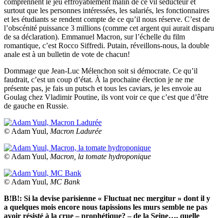
comprennent le jeu effroyablement malin de ce vil séducteur et
surtout que les personnes intéressées, les salariés, les fonctionnaires
et les étudiants se rendent compte de ce qu’il nous réserve. C’est de
l’obscénité puissance 3 millions (comme cet argent qui aurait disparu
de sa déclaration). Emmanuel Macron, sur l’échelle du film
romantique, c’est Rocco Siffredi. Putain, réveillons-nous, la double
anale est à un bulletin de vote de chacun!
Dommage que Jean-Luc Mélenchon soit si démocrate. Ce qu’il
faudrait, c’est un coup d’état. À la prochaine élection je ne me
présente pas, je fais un putsch et tous les caviars, je les envoie au
Goulag chez Vladimir Poutine, ils vont voir ce que c’est que d’être
de gauche en Russie.
© Adam Yuul,
Macron Ladurée
© Adam Yuul,
Macron, la tomate hydroponique
© Adam Yuul,
MC Bank
B!B!: Si la devise parisienne « Fluctuat nec mergitur » dont il y
a quelques mois encore nous tapissions les murs semble ne pas
avoir résisté à la crue – prophétique? – de la Seine…, quelle