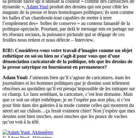
sa période fauve qu’il utilisait la couleur « comme des cartouches de
dynamite »,
Adam Yuul
produit des dessins qui ont pour cible les
magnats de la presse et leurs homologues politiques; ils sont comme
les balles d’un chamboule-tout capables de mettre à terre
l’empilement des« boîtes de conserve » au contenu faisandé de la
politique-spectacle. Pourtant, par delà le message mis en partage sur
les réseaux sociaux, la puissance picturale qui se dégage de ces
feuilles nous retient et nous délecte – Interview.
B!B!: Considérez-vous votre travail d’imagier comme un objet
esthétique en soi ou bien ne s’agit-il pour vous que d’une
dénonciation caricaturale de la politique, tels que les dessins de
la presse satyrique en fournissent en permanence?
Adam Yuul:
J’aimerais bien qu’il s’agisse de caricatures, mais les
journalistes et les hommes politiques que je dessine sont tellement
obscènes au quotidien qu’il est presqu’impossible de les rattraper sur
ce champ. Le faux semblant, la caricature, c’est leur domaine. Mais
que ce soit un objet esthétique, je ne l’espère pas non plus, si c’est
pour finir dans des galeries à la mode comme celles qui montrent du
street art sur châssis…ça ferait vraiment chier! Non j’espère que mes
dessins sont bien moches, aussi moches que les peaux de vaches
qu’on voit à la télé.
© Adam Yuul,
Aktionères